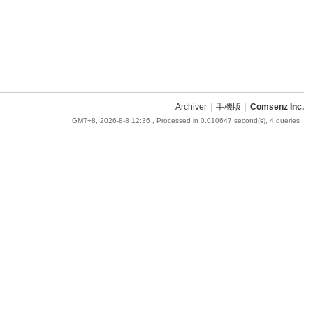
Archiver
|
手機版
|
Comsenz Inc.
GMT+8, 2026-8-8 12:36
, Processed in 0.010647 second(s), 4 queries .