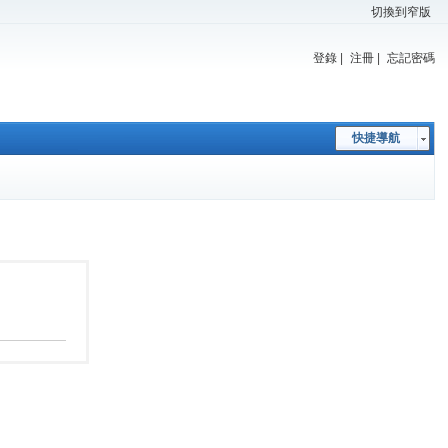
切換到窄版
登錄
|
注冊
|
忘記密碼
快捷導航