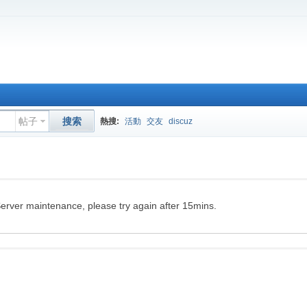
帖子
搜索
熱搜:
活動
交友
discuz
erver maintenance, please try again after 15mins.